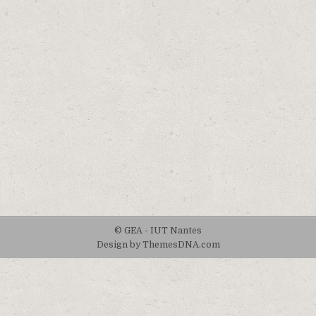
© GEA - IUT Nantes
Design by ThemesDNA.com