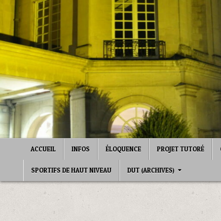
Skip
to
content
ACCUEIL
INFOS
ÉLOQUENCE
PROJET TUTORÉ
SPORTIFS DE HAUT NIVEAU
DUT (ARCHIVES)