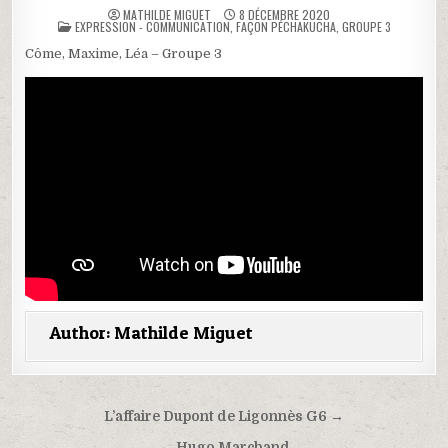
MATHILDE MIGUET
8 DÉCEMBRE 2020
POSTED
EXPRESSION - COMMUNICATION
,
FAÇON PÉCHAKUCHA
,
GROUPE 3
IN
Côme, Maxime, Léa – Groupe 3
Author:
Mathilde Miguet
Navigation
L’affaire Dupont de Ligonnès G6 →
de
← Hugo Marchand