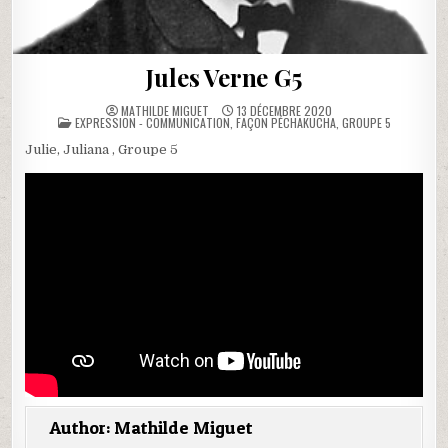
Jules Verne G5
MATHILDE MIGUET
13 DÉCEMBRE 2020
POSTED
EXPRESSION - COMMUNICATION
,
FAÇON PÉCHAKUCHA
,
GROUPE 5
IN
Julie, Juliana , Groupe 5
Author:
Mathilde Miguet