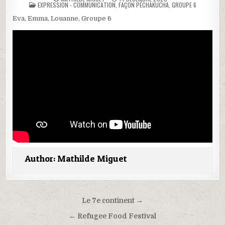
POSTED
EXPRESSION - COMMUNICATION
,
FAÇON PÉCHAKUCHA
,
GROUPE 6
IN
Eva, Emma, Louanne, Groupe 6
Author:
Mathilde Miguet
Navigation
Le 7e continent →
de
← Refugee Food Festival