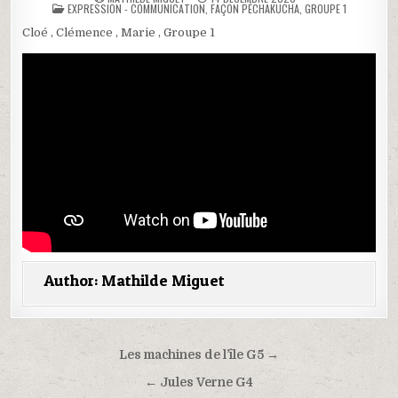
POSTED
EXPRESSION - COMMUNICATION
,
FAÇON PÉCHAKUCHA
,
GROUPE 1
IN
Cloé , Clémence , Marie , Groupe 1
Author:
Mathilde Miguet
Navigation
Les machines de l’île G5 →
de
← Jules Verne G4