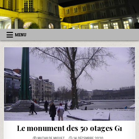
Skip
to
content
MENU
Le monument des 50 otages G1
MATHILDE MIGUET
14 DÉCEMBRE 2020