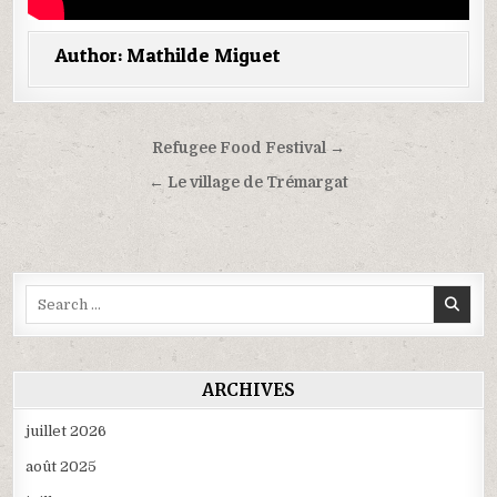
Author:
Mathilde Miguet
Navigation
Refugee Food Festival →
de
← Le village de Trémargat
l’article
Search
for:
ARCHIVES
juillet 2026
août 2025