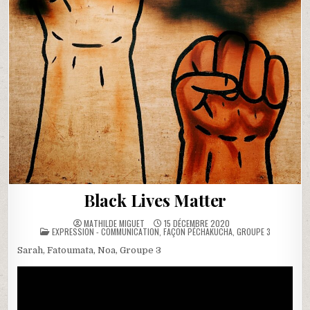
Black Lives Matter
MATHILDE MIGUET
15 DÉCEMBRE 2020
POSTED
EXPRESSION - COMMUNICATION
,
FAÇON PÉCHAKUCHA
,
GROUPE 3
IN
Sarah, Fatoumata, Noa, Groupe 3