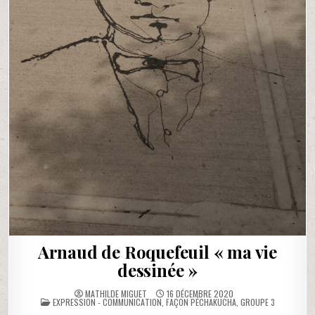
Arnaud de Roquefeuil « ma vie
dessinée »
MATHILDE MIGUET
16 DÉCEMBRE 2020
POSTED
EXPRESSION - COMMUNICATION
,
FAÇON PÉCHAKUCHA
,
GROUPE 3
IN