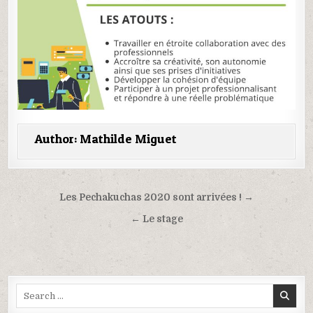
Author:
Mathilde Miguet
Navigation
Les Pechakuchas 2020 sont arrivées ! →
de
← Le stage
l’article
Search
for: