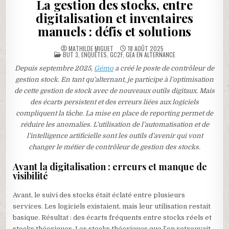
La gestion des stocks, entre
digitalisation et inventaires
manuels : défis et solutions
MATHILDE MIGUET
18 AOÛT 2025
POSTED
BUT 3
,
ENQUÊTES
,
GC2F
,
GEA EN ALTERNANCE
IN
Depuis septembre 2025,
Gémo
a créé le poste de contrôleur de
gestion stock. En tant qu’alternant, je participe à l’optimisation
de cette gestion de stock avec de nouveaux outils digitaux. Mais
des écarts persistent et des erreurs liées aux logiciels
compliquent la tâche. La mise en place de reporting permet de
réduire les anomalies. L’utilisation de l’automatisation et de
l’intelligence artificielle sont les outils d’avenir qui vont
changer le métier de contrôleur de gestion des stocks.
Avant la digitalisation : erreurs et manque de
visibilité
Avant, le suivi des stocks était éclaté entre plusieurs
services. Les logiciels existaient, mais leur utilisation restait
basique. Résultat : des écarts fréquents entre stocks réels et
stocks théoriques. Les stocks théoriques que l’on retrouvait