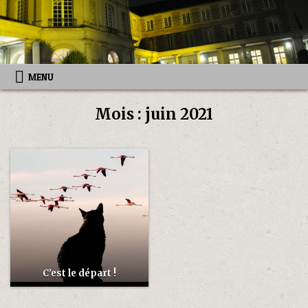
Skip
to
content
MENU
Mois :
juin 2021
C’est le départ !