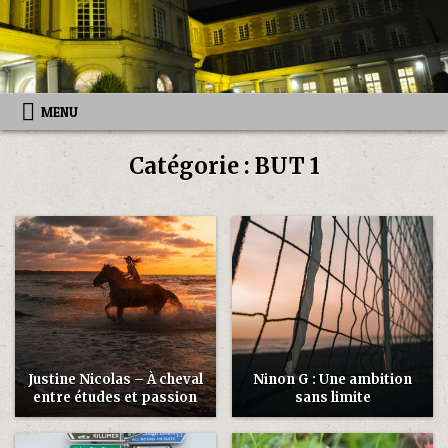
Skip
to
content
MENU
Catégorie :
BUT 1
Justine Nicolas – À cheval
Ninon G : Une ambition
entre études et passion
sans limite