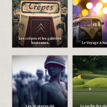
Les crêpes et les galettes
bretonnes
Le Voyage A Na
Les 50 otages G6
Le jardin des pl