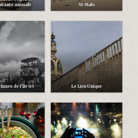
itante animale
St-Malo
hines de l’île G5
Le Lieu Unique