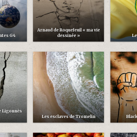
Arnaud de Roquefeuil « ma vie
ntes G4
dessinée »
Le
de Ligonnès
Les esclaves de Tromelin
Black