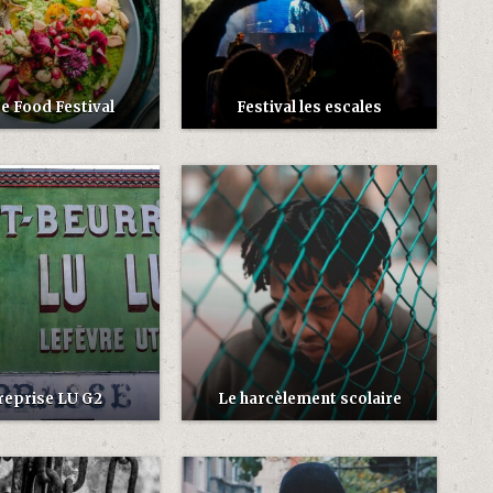
e Food Festival
Festival les escales
reprise LU G2
Le harcèlement scolaire