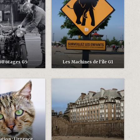
50 otages G5
Les Machines de l’île G1
ation : Urgence