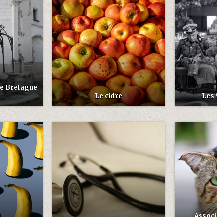
de Bretagne
Le cidre
Les 
Associ