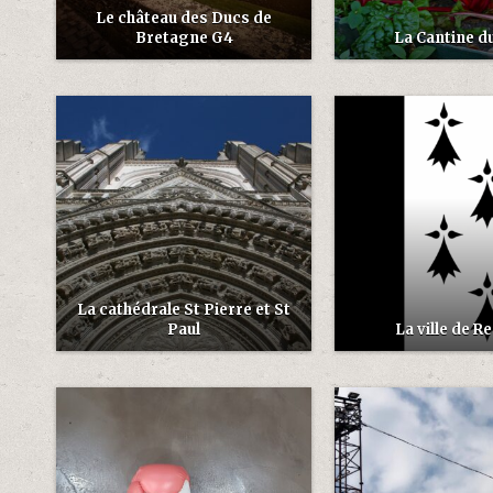
Le château des Ducs de
Bretagne G4
La Cantine d
La cathédrale St Pierre et St
Paul
La ville de R