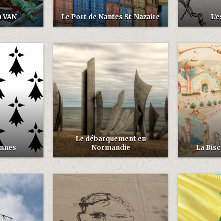
u VAN
Le Port de Nantes St-Nazaire
L’e
Le débarquement en
ennes
Normandie
La Bisc