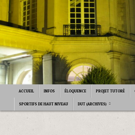
Skip
to
content
ACCUEIL
INFOS
ÉLOQUENCE
PROJET TUTORÉ
SPORTIFS DE HAUT NIVEAU
DUT (ARCHIVES)