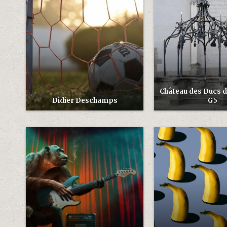
Château des Ducs 
Didier Deschamps
G5