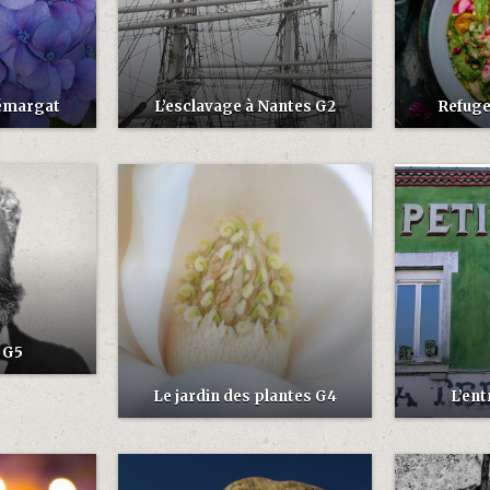
rémargat
L’esclavage à Nantes G2
Refuge
 G5
Le jardin des plantes G4
L’ent