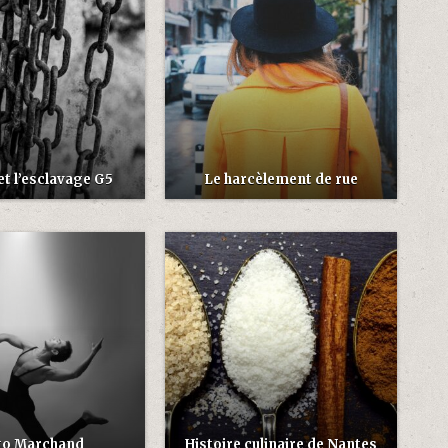
et l’esclavage G5
Le harcèlement de rue
o Marchand
Histoire culinaire de Nantes