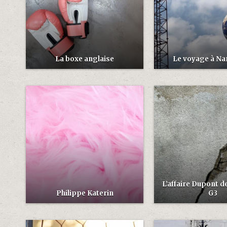
La boxe anglaise
Le voyage à Na
L’affaire Dupont 
Philippe Katerin
G3