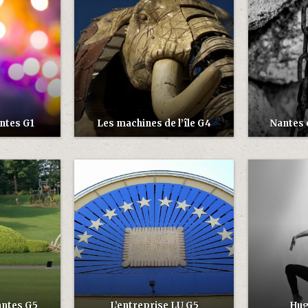
ntes G1
Les machines de l’île G4
Nantes 
antes G5
L’entreprise LU G5
Hug