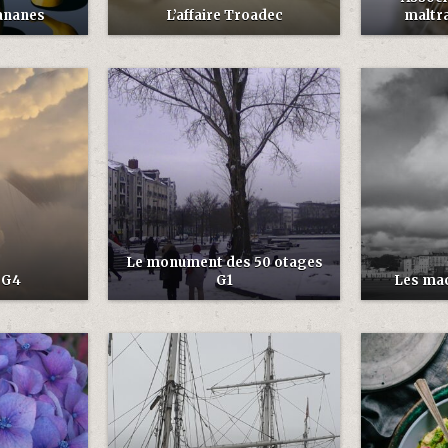
ananes
L’affaire Troadec
maltra
Le monument des 50 otages
 G4
G1
Les mac