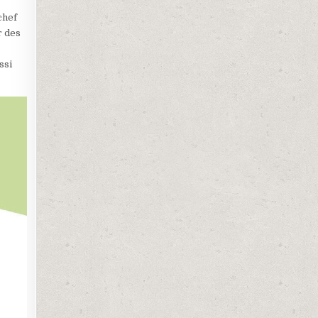
chef
r des
ssi