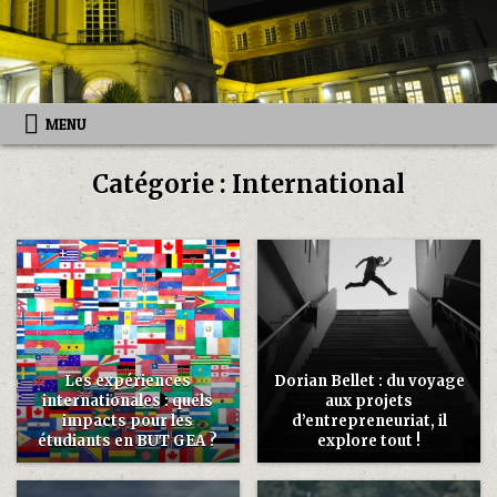
Skip
to
content
MENU
Catégorie :
International
Les expériences
Dorian Bellet : du voyage
internationales : quels
aux projets
impacts pour les
d’entrepreneuriat, il
étudiants en BUT GEA ?
explore tout !