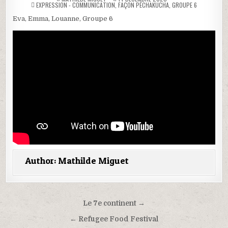
POSTED
EXPRESSION - COMMUNICATION
,
FAÇON PÉCHAKUCHA
,
GROUPE 6
IN
Eva, Emma, Louanne, Groupe 6
Author:
Mathilde Miguet
Navigation
Le 7e continent →
de
← Refugee Food Festival