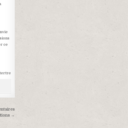
a
envie
ssions
er ce
tertre
entaires
utions →