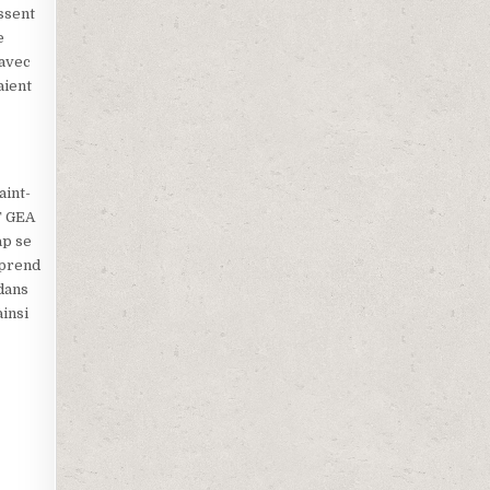
ssent
e
 avec
aient
aint-
T GEA
ap se
pprend
 dans
ainsi