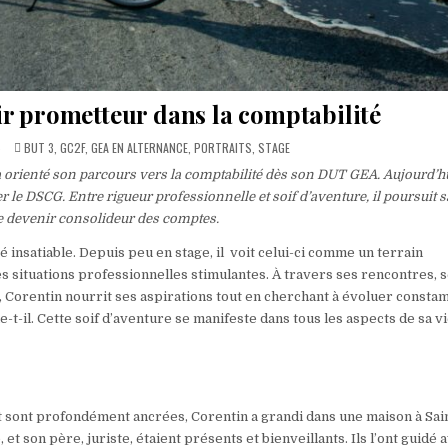
ir prometteur dans la comptabilité
POSTED
5
BUT 3
,
GC2F
,
GEA EN ALTERNANCE
,
PORTRAITS
,
STAGE
IN
n a orienté son parcours vers la comptabilité dès son DUT GEA. Aujourd’h
 le DSCG. Entre rigueur professionnelle et soif d’aventure, il poursuit 
e devenir consolideur des comptes.
 insatiable. Depuis peu en stage, il voit celui-ci comme un terrain
 situations professionnelles stimulantes. À travers ses rencontres, 
Corentin nourrit ses aspirations tout en cherchant à évoluer consta
e-t-il. Cette soif d’aventure se manifeste dans tous les aspects de sa vi
t sont profondément ancrées, Corentin a grandi dans une maison à Sai
t son père, juriste, étaient présents et bienveillants. Ils l’ont guidé 