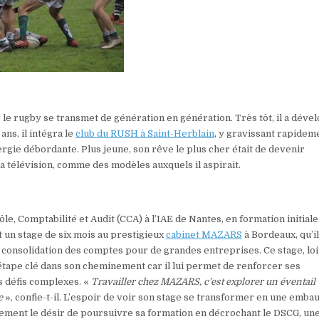
 le rugby se transmet de génération en génération. Très tôt, il a déve
ans, il intégra le
club du RUSH à Saint-Herblain
, y gravissant rapidem
ergie débordante. Plus jeune, son rêve le plus cher était de devenir
la télévision, comme des modèles auxquels il aspirait.
, Comptabilité et Audit (CCA) à l’IAE de Nantes, en formation initiale
t un stage de six mois au prestigieux
cabinet MAZARS
à Bordeaux, qu’il
 consolidation des comptes pour de grandes entreprises. Ce stage, lo
étape clé dans son cheminement car il lui permet de renforcer ses
s défis complexes. «
Travailler chez MAZARS, c’est explorer un éventail
e
», confie-t-il. L’espoir de voir son stage se transformer en une emba
lement le désir de poursuivre sa formation en décrochant le DSCG, un