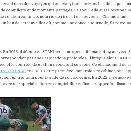
menant dans des voyages qui ont élargi son horizon. Les liens qui l’uni
s de complicité et de moments partagés. Sa sœur, elle aussi, occupe un
ne relation complice, nourrie de rires et de souvenirs. Chaque année,
é, un lieu de retrouvailles où, comme une douce ritournelle, ils retrouv
e. En 2018, il débute en STMG avec une spécialité marketing au lycée S
 correspondait pas à ses aspirations profondes. Il intègre alors un DU
nance et le contrôle de gestion prend tout son sens. Ce changement de c
IN EXTENSO
en 2020. Cette première immersion en cabinet, où il a
 devient un tremplin pour la suite de son parcours. En 2022, il s’engage
 avec une spécialisation en comptabilité et finance, approfondissant 