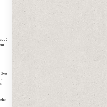
loppé
ent
. Son
 a
in
uche
e